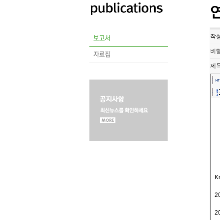
작
비
제