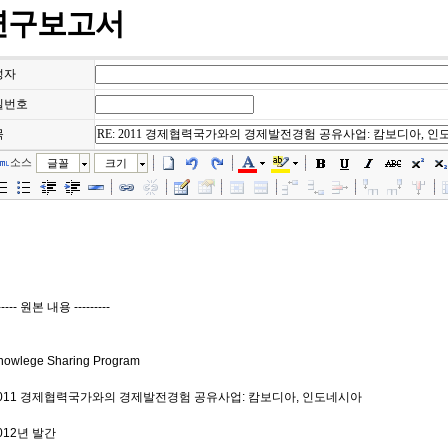
연구보고서
성자
밀번호
목
소스
글꼴
크기