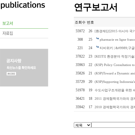
연구보고서
조회수
번호
55972
26
[환경재단]2015 아시아
308
25
pharmacie en ligne franc
221
24
티비위키 | &#9989;구
37822
23
[KEITI] 환경분야 적정
35963
22
(KSP) Policy Consultation t
35826
21
(KSP)Toward a Dynamic and
35729
20
(KSP)Supporting Indonesia's
51978
19
수도사업구조개편을 위한 
36421
18
2011 경제협력국가와의 
35942
17
2010 경제협력국가와의 